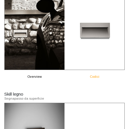
Overview
Codici
Skill legno
Segnapasso da superficie