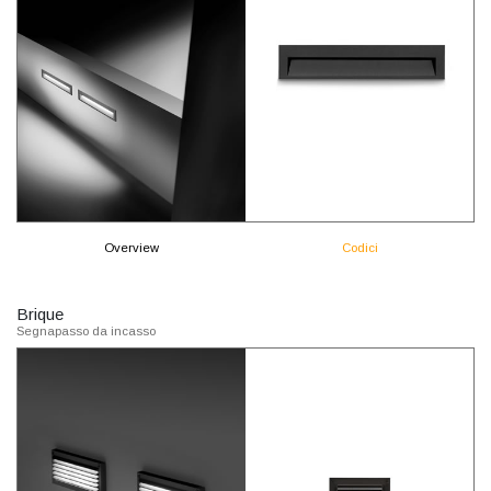
Overview
Codici
Brique
Segnapasso da incasso