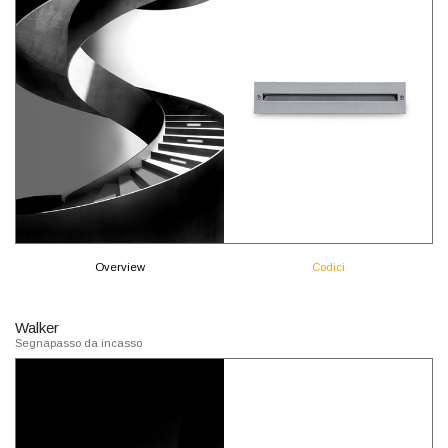
Overview
Codici
Walker
Segnapasso da incasso