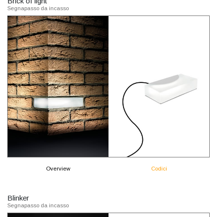
Brick of light
Segnapasso da incasso
Overview
Codici
Blinker
Segnapasso da incasso