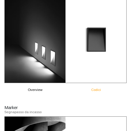
Overview
Codici
Marker
Segnapasso da incasso