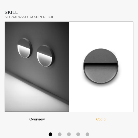
SKILL
S
SEGNAPASSO DA SUPERFICIE
SE
Overview
Codici