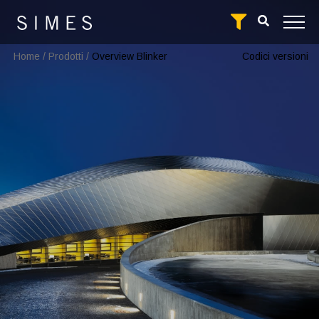
Home
/
Prodotti
/
Overview Blinker
Codici versioni