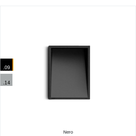
.09
.14
Nero