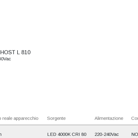
HOST L 810
30Vac
 reale apparecchio
Sorgente
Alimentazione
Con
m
LED 4000K CRI 80
220-240Vac
NO