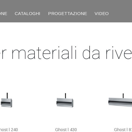
ONE
CATALOGHI
PROGETTAZIONE
VIDEO
r materiali da riv
host l 240
Ghost l 430
Ghost l 8