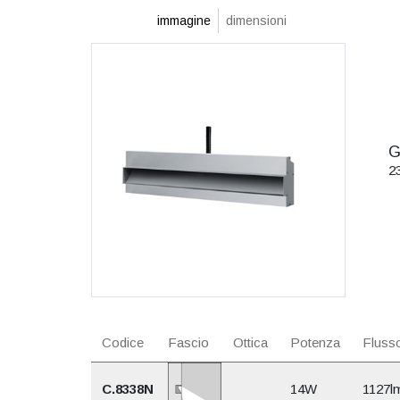
immagine
dimensioni
G
2
Codice
Fascio
Ottica
Potenza
Flusso
C.8338N
14W
1127l