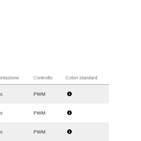
entazione
Controllo
Colori standard
dc
PWM
dc
PWM
dc
PWM