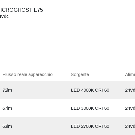
ICROGHOST L75
4Vdc
Flusso reale apparecchio
Sorgente
Alim
72lm
LED 4000K CRI 80
24V
67lm
LED 3000K CRI 80
24V
63lm
LED 2700K CRI 80
24V