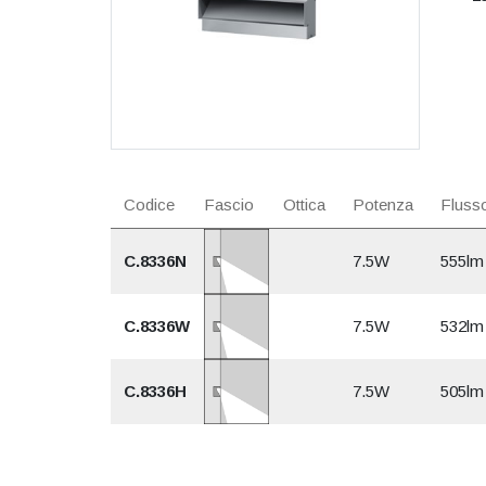
Codice
Fascio
Ottica
Potenza
Flusso
C.8336N
7.5W
555lm
C.8336W
7.5W
532lm
C.8336H
7.5W
505lm