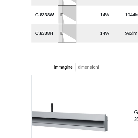
C.8338W
14W
1044l
C.8338H
14W
992lm
immagine
dimensioni
G
2