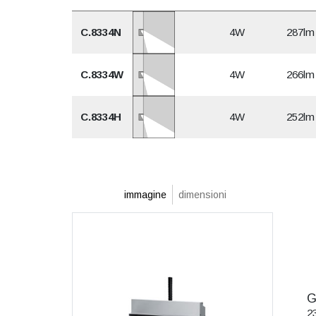
C.8334N
4W
287lm
C.8334W
4W
266lm
C.8334H
4W
252lm
immagine
dimensioni
G
2