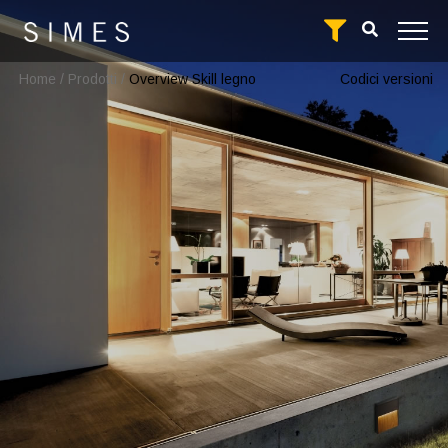
Home
/
Prodotti
/
Overview Skill legno
Codici versioni