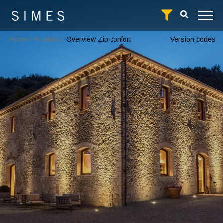
Home
/
Produits
/
Overview Zip confort
Version codes