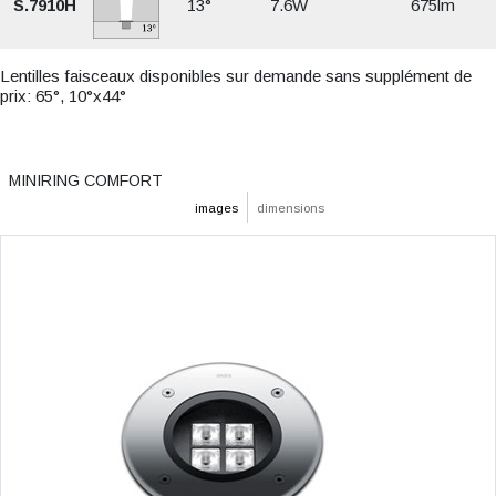
S.7910H
13°
7.6W
675lm
Lentilles faisceaux disponibles sur demande sans supplément de
prix: 65°, 10°x44°
MINIRING COMFORT
images
dimensions