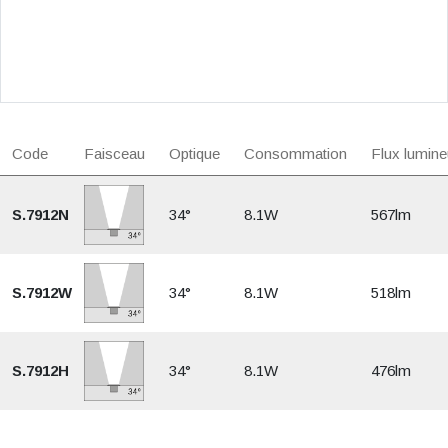
Code
Faisceau
Optique
Consommation
Flux lumine
S.7912N
34°
8.1W
567lm
S.7912W
34°
8.1W
518lm
S.7912H
34°
8.1W
476lm