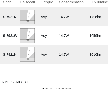
Code
Faisceau
Optique
Consommation
Flux lumine
S.7921N
Asy
14.7W
1708lm
S.7921W
Asy
14.7W
1659lm
S.7921H
Asy
14.7W
1610lm
RING COMFORT
images
dimensions