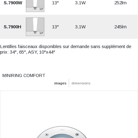
S.7900W
13°
3.1W
252lm
S.7900H
13°
3.1W
245lm
Lentilles faisceaux disponibles sur demande sans supplément de
prix: 34°, 65°, ASY, 10°x44°
MINIRING COMFORT
images
dimensions