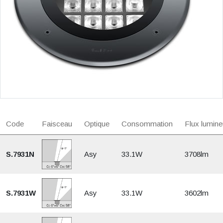
Code
Faisceau
Optique
Consommation
Flux lumine
S.7931N
Asy
33.1W
3708lm
S.7931W
Asy
33.1W
3602lm