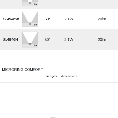
S.4946W
80°
2.1W
20lm
S.4946H
80°
2.1W
20lm
MICRORING COMFORT
images
dimensions