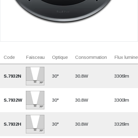
Code
Faisceau
Optique
Consommation
Flux lumine
S.7932N
30°
30.8W
3306lm
S.7932W
30°
30.8W
3300lm
S.7932H
30°
30.8W
3326lm