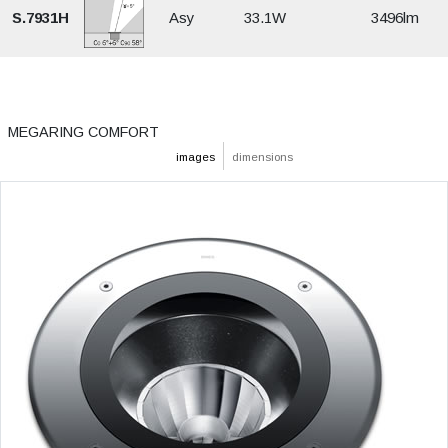
S.7931H
Asy
33.1W
3496lm
MEGARING COMFORT
images
dimensions