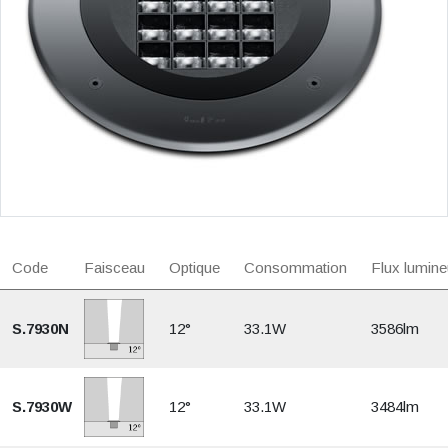
Code
Faisceau
Optique
Consommation
Flux lumine
S.7930N
12°
33.1W
3586lm
S.7930W
12°
33.1W
3484lm