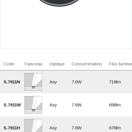
Code
Faisceau
Optique
Consommation
Flux lumine
S.7911N
Asy
7.6W
716lm
S.7911W
Asy
7.6W
696lm
S.7911H
Asy
7.6W
676lm