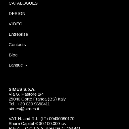
CATALOGUES
DESIGN
VIDEO
Entreprise
Contacts
Blog
Langue
SIMES S.p.A.
Via G. Pastore 2/4
25040 Corte Franca (BS) Italy
Tel.: +39 030 9860411
simes@simes.it
VAT N. and R.I.: (IT) 00436080170
Share Capital € 30.100.000 i.v.
R.E.A. - C.C.I.A.A. Brescia N. 191441