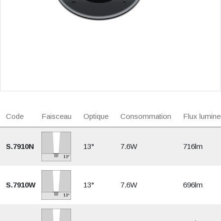
Code
Faisceau
Optique
Consommation
Flux lumine
S.7910N
13°
7.6W
716lm
S.7910W
13°
7.6W
696lm