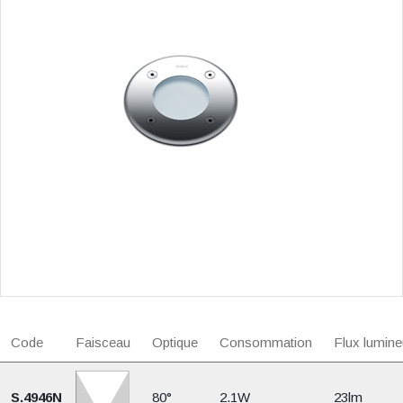
Code
Faisceau
Optique
Consommation
Flux lumine
S.4946N
80°
2.1W
23lm