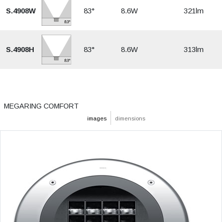
S.4908W
83°
8.6W
321lm
S.4908H
83°
8.6W
313lm
MEGARING COMFORT
images
dimensions