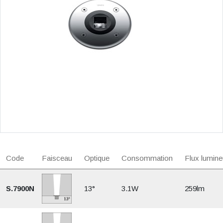
Code
Faisceau
Optique
Consommation
Flux lumine
S.7900N
13°
3.1W
259lm