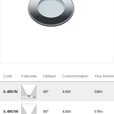
Code
Faisceau
Optique
Consommation
Flux lumine
S.4957N
86°
4.8W
58lm
S.4957W
86°
4.8W
57lm