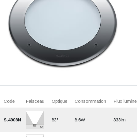
Code
Faisceau
Optique
Consommation
Flux lumine
S.4908N
83°
8.6W
333lm