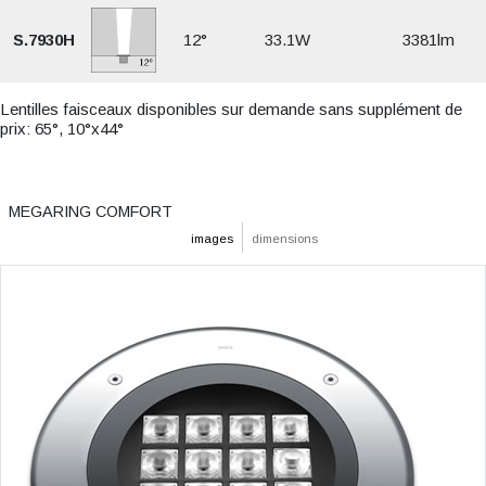
S.7930H
12°
33.1W
3381lm
Lentilles faisceaux disponibles sur demande sans supplément de
prix: 65°, 10°x44°
MEGARING COMFORT
images
dimensions