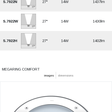
S.7922N
27°
14W
1437lm
S.7922W
27°
14W
1430lm
S.7922H
27°
14W
1402lm
MEGARING COMFORT
images
dimensions