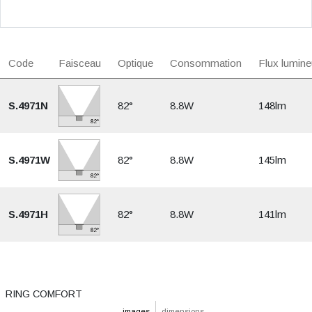
Code
Faisceau
Optique
Consommation
Flux lumine
S.4971N
82°
8.8W
148lm
S.4971W
82°
8.8W
145lm
S.4971H
82°
8.8W
141lm
RING COMFORT
images
dimensions