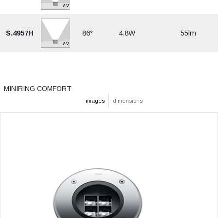
S.4957H
86°
4.8W
55lm
MINIRING COMFORT
images
dimensions