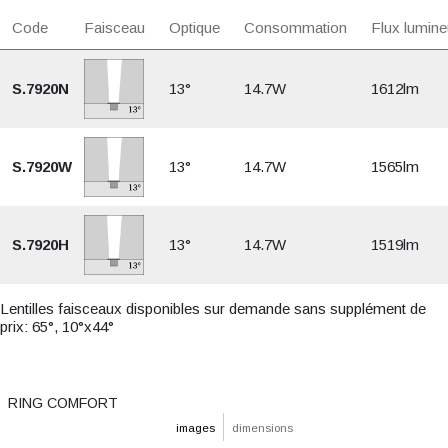
Code
Faisceau
Optique
Consommation
Flux lumine
S.7920N
13°
14.7W
1612lm
S.7920W
13°
14.7W
1565lm
S.7920H
13°
14.7W
1519lm
Lentilles faisceaux disponibles sur demande sans supplément de
prix: 65°, 10°x44°
RING COMFORT
images
dimensions