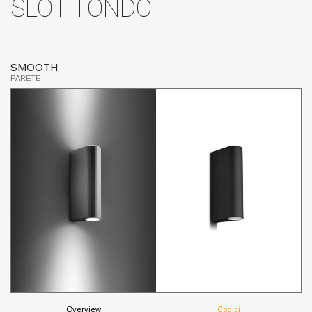
SLOT TONDO
SMOOTH
P
PARETE
PA
Overview
Codici