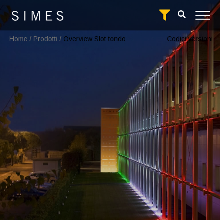
Home
/
Prodotti
/
Overview Slot tondo
Codici versioni