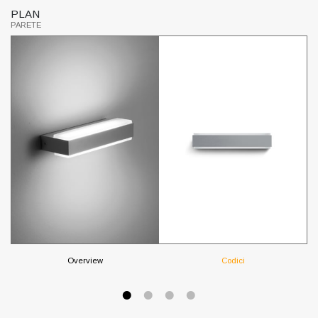
PLAN
P
PARETE
PA
Overview
Codici