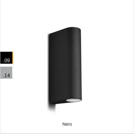
.09
.14
Nero