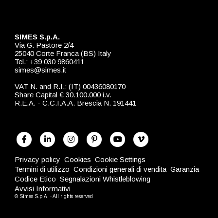
SIMES S.p.A.
Via G. Pastore 2/4
25040 Corte Franca (BS) Italy
Tel.: +39 030 9860411
simes@simes.it
VAT N. and R.I.: (IT) 00436080170
Share Capital € 30.100.000 i.v.
R.E.A. - C.C.I.A.A. Brescia N. 191441
Privacy policy
Cookies
Cookie Settings
Termini di utilizzo
Condizioni generali di vendita
Garanzia
Codice Etico
Segnalazioni Whistleblowing
Avvisi Informativi
© Simes S.p.A. - All rights reserved