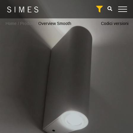
Home
/
Prodotti
/
Overview Smooth
Codici versioni