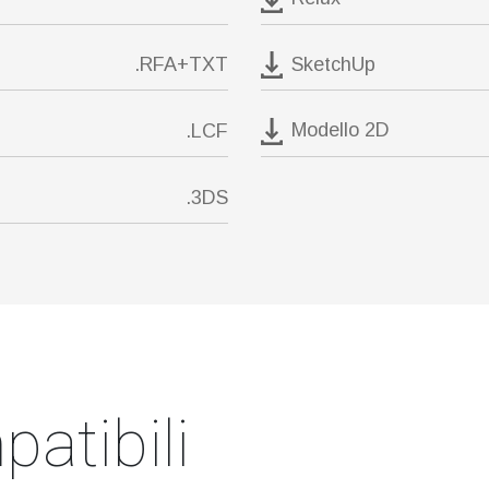
SketchUp
.RFA+TXT
Modello 2D
.LCF
.3DS
atibili