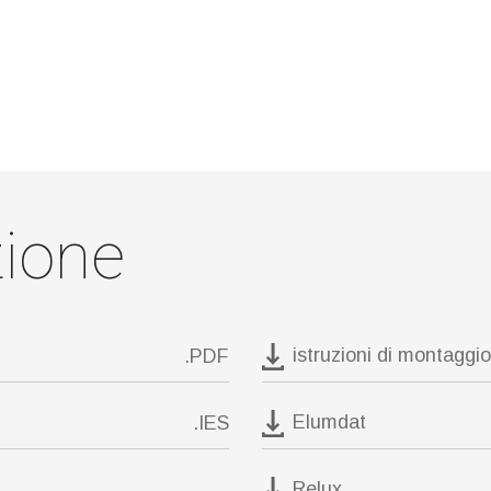
ione
istruzioni di montaggio
.PDF
Elumdat
.IES
Relux