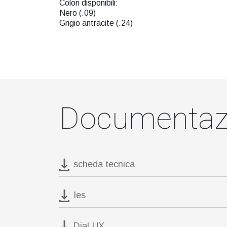
Colori disponibili:
Nero (.09)
Grigio antracite (.24)
Documentaz
scheda tecnica
Ies
DiaLUX