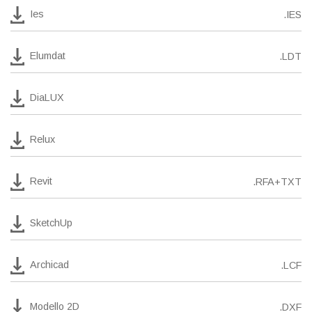
Ies
.IES
Elumdat
.LDT
DiaLUX
Relux
Revit
.RFA+TXT
SketchUp
Archicad
.LCF
Modello 2D
.DXF