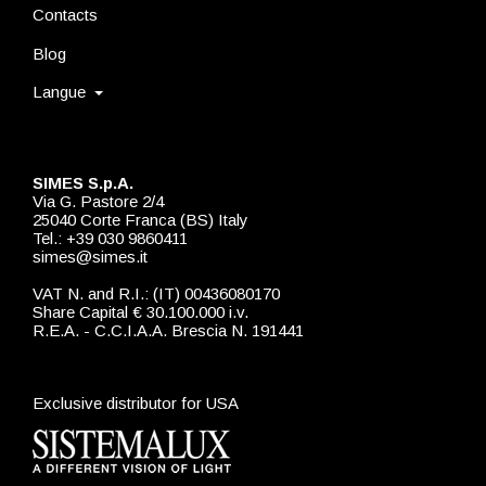
Contacts
Blog
Langue
SIMES S.p.A.
Via G. Pastore 2/4
25040 Corte Franca (BS) Italy
Tel.: +39 030 9860411
simes@simes.it
VAT N. and R.I.: (IT) 00436080170
Share Capital € 30.100.000 i.v.
R.E.A. - C.C.I.A.A. Brescia N. 191441
Exclusive distributor for USA