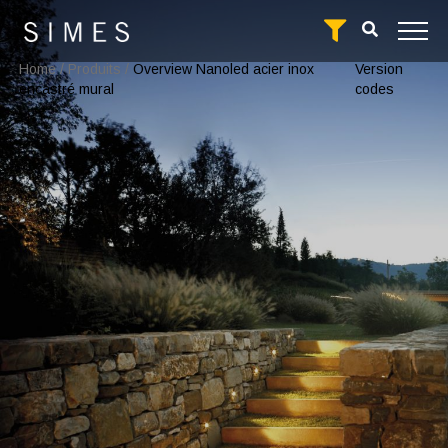
Home
/
Produits
/
Overview Nanoled acier inox
Version
encastré mural
codes