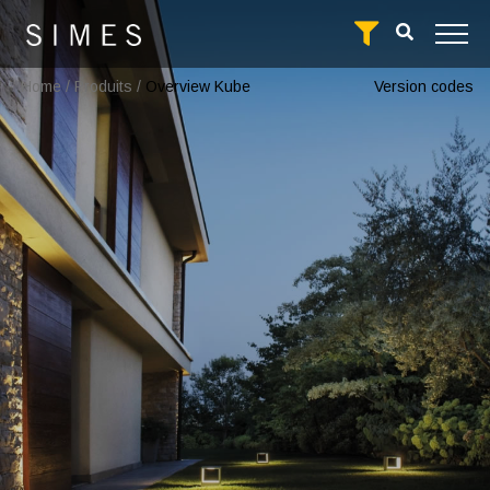
Home
/
Produits
/
Overview Kube
Version codes