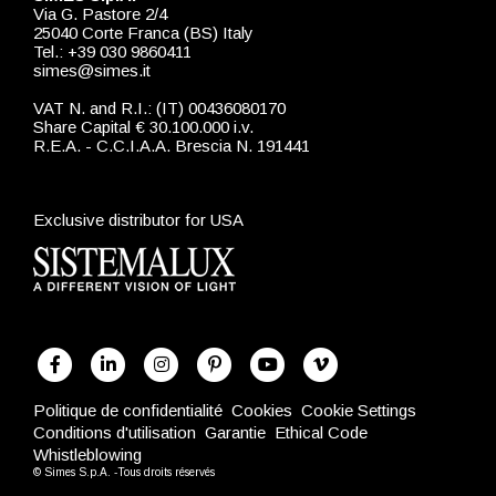
Via G. Pastore 2/4
25040 Corte Franca (BS) Italy
Tel.: +39 030 9860411
simes@simes.it
VAT N. and R.I.: (IT) 00436080170
Share Capital € 30.100.000 i.v.
R.E.A. - C.C.I.A.A. Brescia N. 191441
Exclusive distributor for USA
Politique de confidentialité
Cookies
Cookie Settings
Conditions d'utilisation
Garantie
Ethical Code
Whistleblowing
© Simes S.p.A. -Tous droits réservés