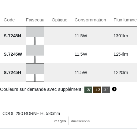
Code
Faisceau
Optique
Consommation
Flux lumine
S.7245N
11.5W
1301lm
S.7245W
11.5W
1254lm
S.7245H
11.5W
1220lm
Couleurs sur demande avec supplément:
.07
.20
.24
COOL 290 BORNE H. 580mm
images
dimensions