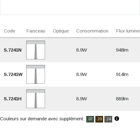
Code
Faisceau
Optique
Consommation
Flux lumine
S.7241N
8.9W
948lm
S.7241W
8.9W
914lm
S.7241H
8.9W
889lm
Couleurs sur demande avec supplément:
.07
.20
.24