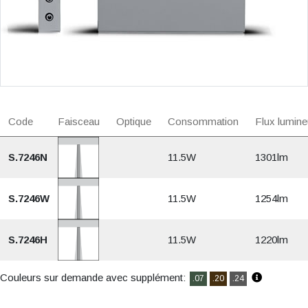
Code
Faisceau
Optique
Consommation
Flux lumine
S.7246N
11.5W
1301lm
S.7246W
11.5W
1254lm
S.7246H
11.5W
1220lm
Couleurs sur demande avec supplément:
.07
.20
.24