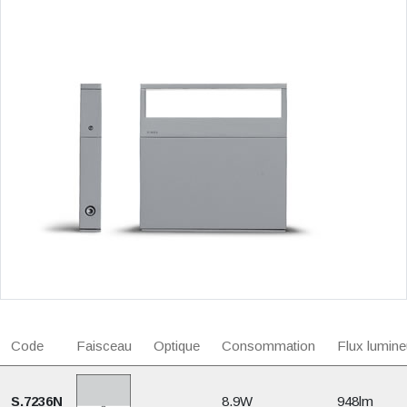
Code
Faisceau
Optique
Consommation
Flux lumine
S.7236N
8.9W
948lm