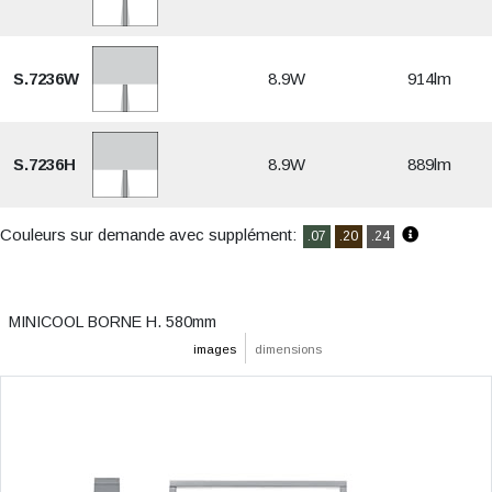
S.7236W
8.9W
914lm
S.7236H
8.9W
889lm
Couleurs sur demande avec supplément:
.07
.20
.24
MINICOOL BORNE H. 580mm
images
dimensions