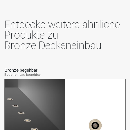
Entdecke weitere ähnliche
Produkte zu
Bronze Deckeneinbau
Bronze begehbar
B
Bodeneinbau begehbar
St