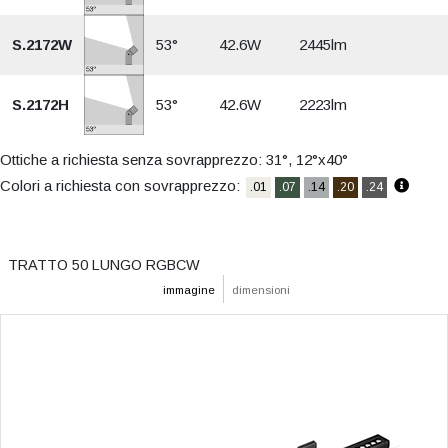
S.2172W
53°
42.6W
2445lm
S.2172H
53°
42.6W
2223lm
Ottiche a richiesta senza sovrapprezzo: 31°, 12°x40°
Colori a richiesta con sovrapprezzo:
.01
.07
.14
.20
.24
TRATTO 50 LUNGO RGBCW
immagine
dimensioni