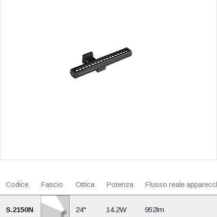
Codice
Fascio
Ottica
Potenza
Flusso reale apparecc
S.2150N
24°
14.2W
952lm