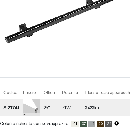
Codice
Fascio
Ottica
Potenza
Flusso reale apparecch
S.2174J
25°
71W
3423lm
Colori a richiesta con sovrapprezzo:
.01
.07
.14
.20
.24