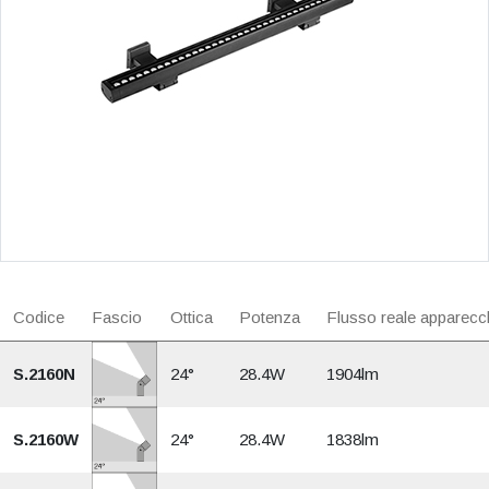
Codice
Fascio
Ottica
Potenza
Flusso reale apparecc
S.2160N
24°
28.4W
1904lm
S.2160W
24°
28.4W
1838lm