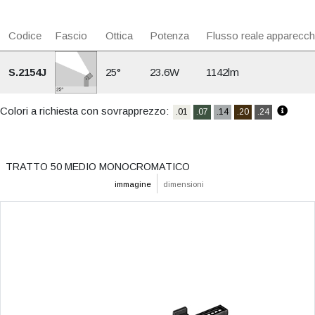
Codice
Fascio
Ottica
Potenza
Flusso reale apparecch
S.2154J
25°
23.6W
1142lm
Colori a richiesta con sovrapprezzo:
.01
.07
.14
.20
.24
TRATTO 50 MEDIO MONOCROMATICO
immagine
dimensioni