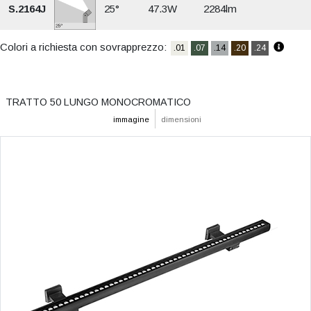
S.2164J
25°
47.3W
2284lm
Colori a richiesta con sovrapprezzo:
.01
.07
.14
.20
.24
TRATTO 50 LUNGO MONOCROMATICO
immagine
dimensioni