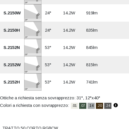
S.2150W
24°
14.2W
919lm
S.2150H
24°
14.2W
835lm
S.2152N
53°
14.2W
845lm
S.2152W
53°
14.2W
815lm
S.2152H
53°
14.2W
741lm
Ottiche a richiesta senza sovrapprezzo: 31°, 12°x40°
Colori a richiesta con sovrapprezzo:
.01
.07
.14
.20
.24
TRATTO 50 CORTO RGBCW