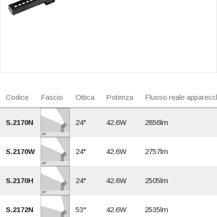
Codice
Fascio
Ottica
Potenza
Flusso reale apparecc
S.2170N
24°
42.6W
2856lm
S.2170W
24°
42.6W
2757lm
S.2170H
24°
42.6W
2505lm
S.2172N
53°
42.6W
2535lm