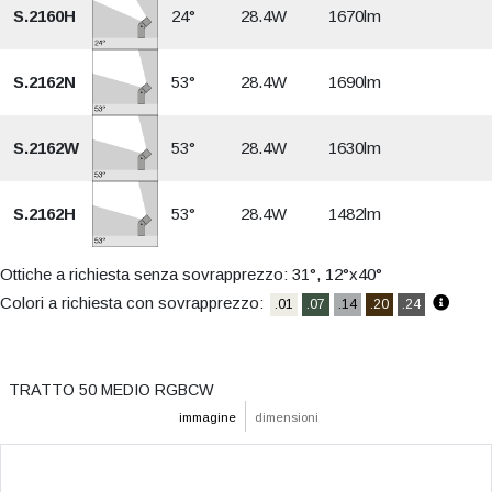
S.2160H
24°
28.4W
1670lm
S.2162N
53°
28.4W
1690lm
S.2162W
53°
28.4W
1630lm
S.2162H
53°
28.4W
1482lm
Ottiche a richiesta senza sovrapprezzo: 31°, 12°x40°
Colori a richiesta con sovrapprezzo:
.01
.07
.14
.20
.24
TRATTO 50 MEDIO RGBCW
immagine
dimensioni