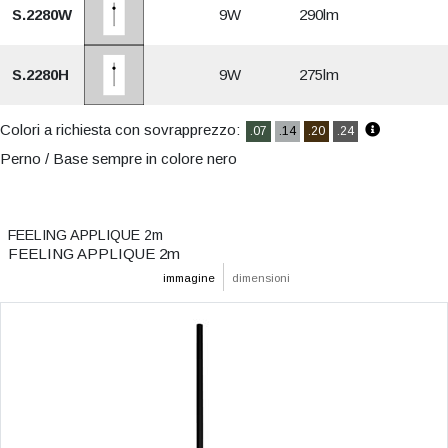
S.2280W
9W
290lm
S.2280H
9W
275lm
Colori a richiesta con sovrapprezzo:
.07
.14
.20
.24
Perno / Base sempre in colore nero
FEELING APPLIQUE 2m
FEELING APPLIQUE 2m
immagine
dimensioni