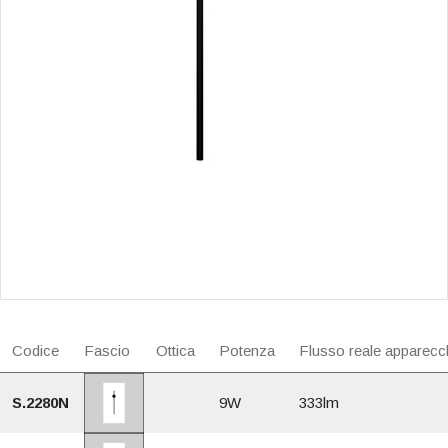
Codice
Fascio
Ottica
Potenza
Flusso reale apparecc
S.2280N
9W
333lm