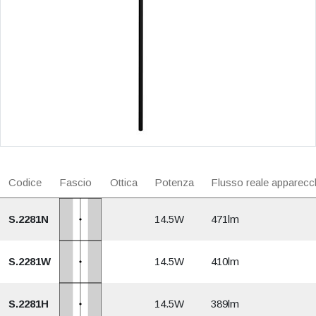
Codice
Fascio
Ottica
Potenza
Flusso reale apparecc
S.2281N
14.5W
471lm
S.2281W
14.5W
410lm
S.2281H
14.5W
389lm