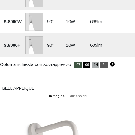
S.8000W
90°
10W
669lm
S.8000H
90°
10W
635lm
Colori a richiesta con sovrapprezzo:
.07
.09
.14
.24
BELL APPLIQUE
immagine
dimensioni