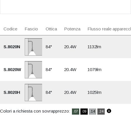
Codice
Fascio
Ottica
Potenza
Flusso reale apparecc
S.8020N
84°
20.4W
1132lm
S.8020W
84°
20.4W
1079lm
S.8020H
84°
20.4W
1025lm
Colori a richiesta con sovrapprezzo:
.07
.09
.14
.24