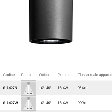
Codice
Fascio
Ottica
Potenza
Flusso reale appare
S.1427N
10°-49°
16.4W
954lm
S.1427W
10°-49°
16.4W
909lm