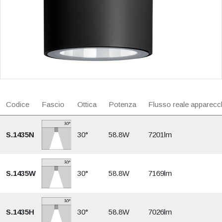
Codice
Fascio
Ottica
Potenza
Flusso reale apparecc
S.1435N
30°
58.8W
7201lm
S.1435W
30°
58.8W
7169lm
S.1435H
30°
58.8W
7026lm