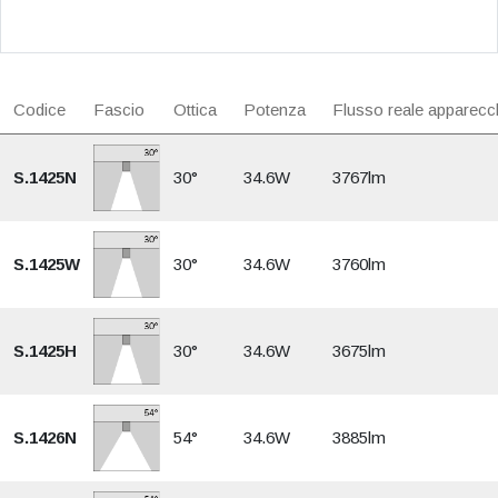
Codice
Fascio
Ottica
Potenza
Flusso reale apparecc
S.1425N
30°
34.6W
3767lm
S.1425W
30°
34.6W
3760lm
S.1425H
30°
34.6W
3675lm
S.1426N
54°
34.6W
3885lm