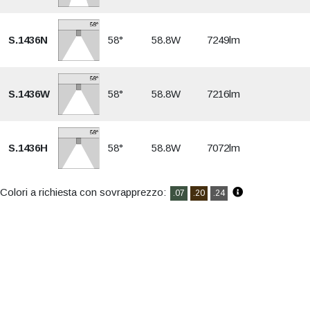
S.1436N
58°
58.8W
7249lm
S.1436W
58°
58.8W
7216lm
S.1436H
58°
58.8W
7072lm
Colori a richiesta con sovrapprezzo:
.07
.20
.24