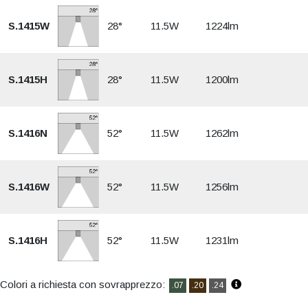
S.1415W
28°
11.5W
1224lm
S.1415H
28°
11.5W
1200lm
S.1416N
52°
11.5W
1262lm
S.1416W
52°
11.5W
1256lm
S.1416H
52°
11.5W
1231lm
Colori a richiesta con sovrapprezzo:
.07
.20
.24