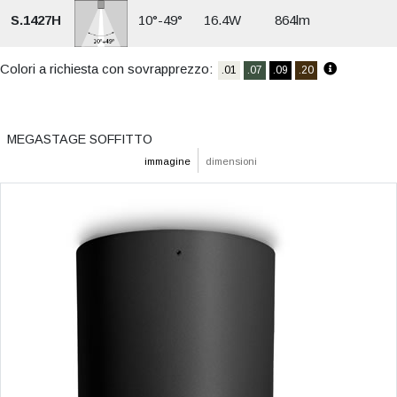
S.1427H
10°-49°
16.4W
864lm
Colori a richiesta con sovrapprezzo:
.01
.07
.09
.20
MEGASTAGE SOFFITTO
immagine
dimensioni