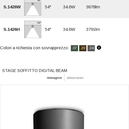
S.1426W
54°
34.6W
3878lm
S.1426H
54°
34.6W
3791lm
Colori a richiesta con sovrapprezzo:
.07
.20
.24
STAGE SOFFITTO DIGITAL BEAM
immagine
dimensioni