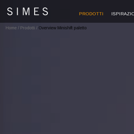
PRODOTTI
ISPIRAZI
Home
/
Prodotti
/
Overview Minishift paletto