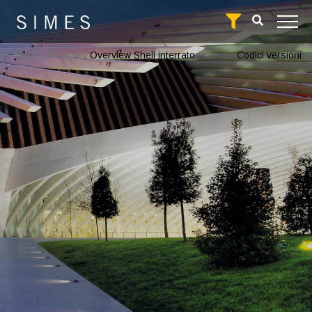
Home
/
Prodotti
/
Overview Shell interrato
Codici versioni