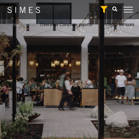
Home
/
Prodotti
/
Overview Concrete paletto
Codici versioni