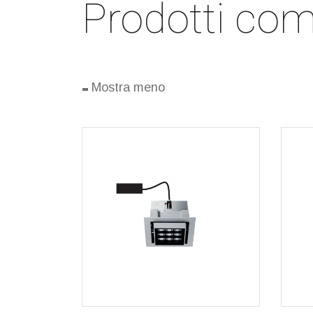
Prodotti comp
-
Mostra meno