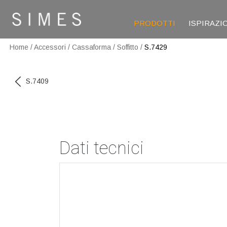
PRODOTTI
ISPIRAZI
Home
/
Accessori
/
Cassaforma
/
Soffitto
/
S.7429
S.7409
Dati tecnici