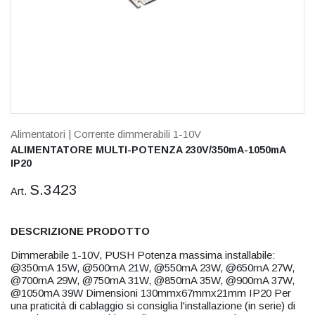
Alimentatori
| Corrente dimmerabili 1-10V
ALIMENTATORE MULTI-POTENZA 230V/350mA-1050mA
IP20
S.3423
Art.
DESCRIZIONE PRODOTTO
Dimmerabile 1-10V, PUSH Potenza massima installabile:
@350mA 15W, @500mA 21W, @550mA 23W, @650mA 27W,
@700mA 29W, @750mA 31W, @850mA 35W, @900mA 37W,
@1050mA 39W Dimensioni 130mmx67mmx21mm IP20 Per
una praticità di cablaggio si consiglia l'installazione (in serie) di