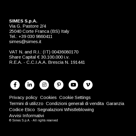
SIMES S.p.A.
Via G. Pastore 2/4
25040 Corte Franca (BS) Italy
Tel.: +39 030 9860411
simes@simes.it
VAT N. and R.I.: (IT) 00436080170
Share Capital € 30.100.000 i.v.
R.E.A. - C.C.I.A.A. Brescia N. 191441
Privacy policy
Cookies
Cookie Settings
Termini di utilizzo
Condizioni generali di vendita
Garanzia
Codice Etico
Segnalazioni Whistleblowing
Avvisi Informativi
© Simes S.p.A. - All rights reserved