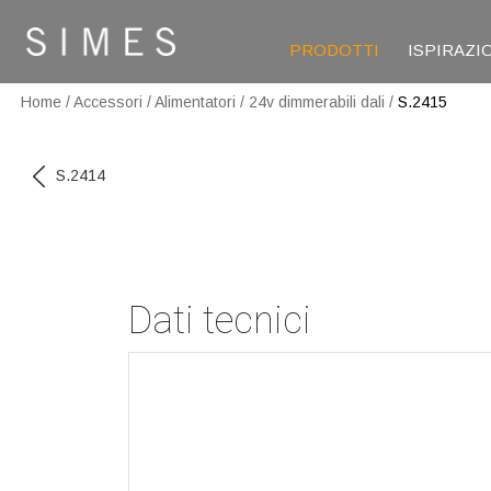
PRODOTTI
ISPIRAZI
Home
/
Accessori
/
Alimentatori
/
24v dimmerabili dali
/
S.2415
S.2414
Dati tecnici