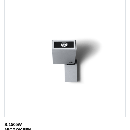
S.1505W
MICROKEEN