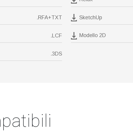
SketchUp
.RFA+TXT
Modello 2D
.LCF
.3DS
atibili