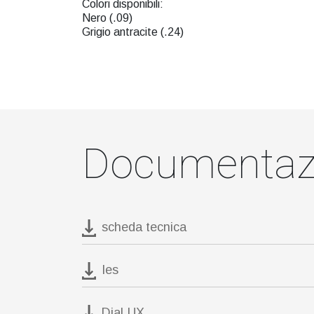
Colori disponibili:
Nero (.09)
Grigio antracite (.24)
Documentaz
scheda tecnica
Ies
DiaLUX