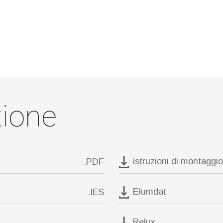
ione
istruzioni di montaggio
.PDF
Elumdat
.IES
Relux