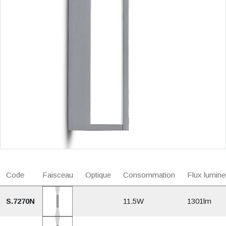
Code
Faisceau
Optique
Consommation
Flux lumine
S.7270N
11.5W
1301lm