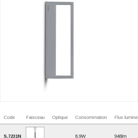
Code
Faisceau
Optique
Consommation
Flux lumine
S.7231N
8.9W
948lm