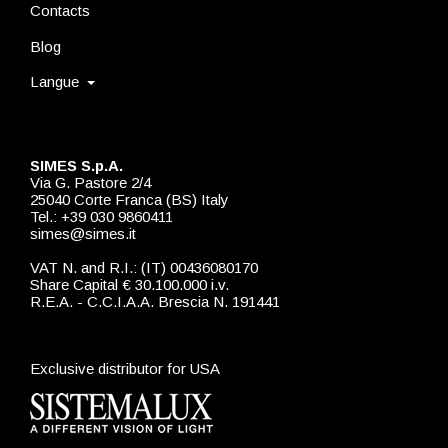
Contacts
Blog
Langue
SIMES S.p.A.
Via G. Pastore 2/4
25040 Corte Franca (BS) Italy
Tel.: +39 030 9860411
simes@simes.it
VAT N. and R.I.: (IT) 00436080170
Share Capital € 30.100.000 i.v.
R.E.A. - C.C.I.A.A. Brescia N. 191441
Exclusive distributor for USA