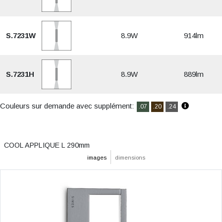
S.7231W
8.9W
914lm
S.7231H
8.9W
889lm
Couleurs sur demande avec supplément:
.07
.20
.24
COOL APPLIQUE L 290mm
images
dimensions