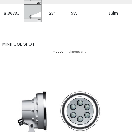
S.3673J
23°
5W
13lm
MINIPOOL SPOT
images
dimensions