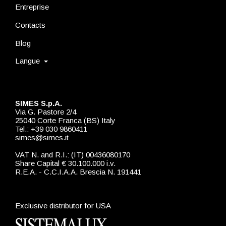
Entreprise
Contacts
Blog
Langue
SIMES S.p.A.
Via G. Pastore 2/4
25040 Corte Franca (BS) Italy
Tel.: +39 030 9860411
simes@simes.it
VAT N. and R.I.: (IT) 00436080170
Share Capital € 30.100.000 i.v.
R.E.A. - C.C.I.A.A. Brescia N. 191441
Exclusive distributor for USA