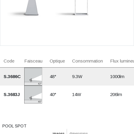
Code
Faisceau
Optique
Consommation
Flux lumine
S.3686C
48°
9.3W
1000lm
S.3683J
40°
14W
206lm
POOL SPOT
images
dimensions