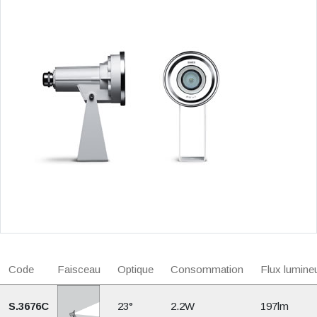
Code
Faisceau
Optique
Consommation
Flux lumine
S.3676C
23°
2.2W
197lm