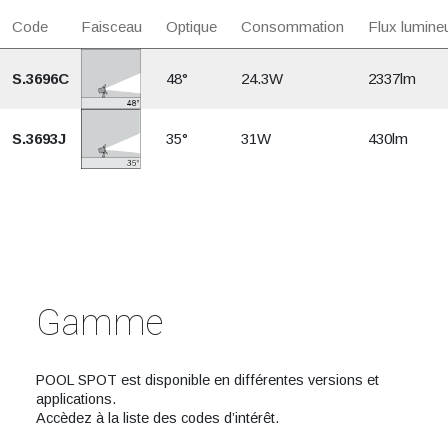
Code
Faisceau
Optique
Consommation
Flux lumine
S.3696C
48°
24.3W
2337lm
S.3693J
35°
31W
430lm
Gamme
POOL SPOT est disponible en différentes versions et
applications.
Accèdez à la liste des codes d’intérêt.