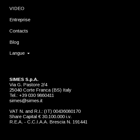
VIDEO
Entreprise
Contacts
Blog
Langue
SIMES S.p.A.
Via G. Pastore 2/4
25040 Corte Franca (BS) Italy
Tel.: +39 030 9860411
simes@simes.it
VAT N. and R.I.: (IT) 00436080170
Share Capital € 30.100.000 i.v.
R.E.A. - C.C.I.A.A. Brescia N. 191441