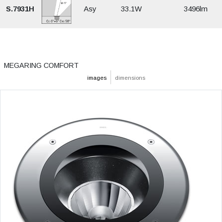
S.7931H
Asy
33.1W
3496lm
MEGARING COMFORT
images
dimensions