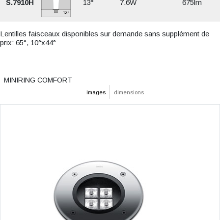
S.7910H
13°
7.6W
675lm
Lentilles faisceaux disponibles sur demande sans supplément de
prix: 65°, 10°x44°
MINIRING COMFORT
images
dimensions