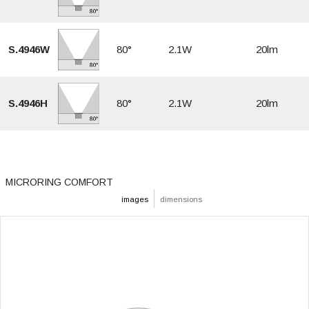
S.4946W
80°
2.1W
20lm
S.4946H
80°
2.1W
20lm
MICRORING COMFORT
images
dimensions