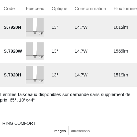
Code
Faisceau
Optique
Consommation
Flux lumine
S.7920N
13°
14.7W
1612lm
S.7920W
13°
14.7W
1565lm
S.7920H
13°
14.7W
1519lm
Lentilles faisceaux disponibles sur demande sans supplément de
prix: 65°, 10°x44°
RING COMFORT
images
dimensions