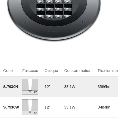
Code
Faisceau
Optique
Consommation
Flux lumine
S.7930N
12°
33.1W
3586lm
S.7930W
12°
33.1W
3484lm