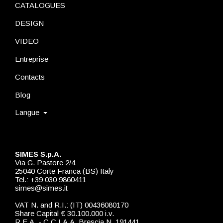
CATALOGUES
DESIGN
VIDEO
Entreprise
Contacts
Blog
Langue
SIMES S.p.A.
Via G. Pastore 2/4
25040 Corte Franca (BS) Italy
Tel.: +39 030 9860411
simes@simes.it
VAT N. and R.I.: (IT) 00436080170
Share Capital € 30.100.000 i.v.
R.E.A. - C.C.I.A.A. Brescia N. 191441