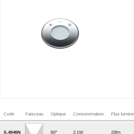
Code
Faisceau
Optique
Consommation
Flux lumine
S.4946N
80°
2.1W
23lm