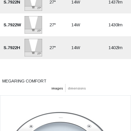
S.7922N
27°
14W
1437lm
S.7922W
27°
14W
1430lm
S.7922H
27°
14W
1402lm
MEGARING COMFORT
images
dimensions