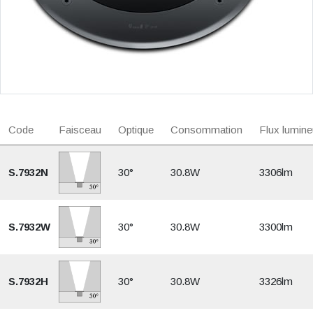
Code
Faisceau
Optique
Consommation
Flux lumine
S.7932N
30°
30.8W
3306lm
S.7932W
30°
30.8W
3300lm
S.7932H
30°
30.8W
3326lm