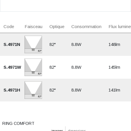
Code
Faisceau
Optique
Consommation
Flux lumine
S.4971N
82°
8.8W
148lm
S.4971W
82°
8.8W
145lm
S.4971H
82°
8.8W
141lm
RING COMFORT
images
dimensions