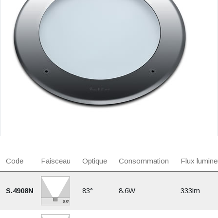
Code
Faisceau
Optique
Consommation
Flux lumine
S.4908N
83°
8.6W
333lm