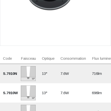
Code
Faisceau
Optique
Consommation
Flux lumine
S.7910N
13°
7.6W
716lm
S.7910W
13°
7.6W
696lm