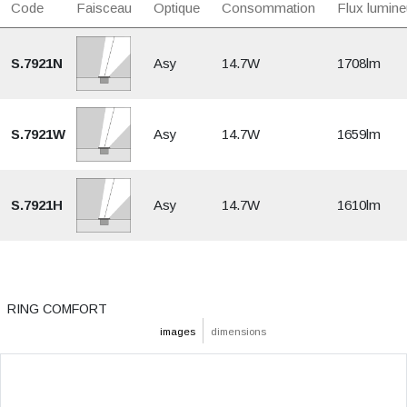
Code
Faisceau
Optique
Consommation
Flux lumine
S.7921N
Asy
14.7W
1708lm
S.7921W
Asy
14.7W
1659lm
S.7921H
Asy
14.7W
1610lm
RING COMFORT
images
dimensions