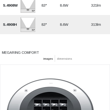
S.4908W
83°
8.6W
321lm
S.4908H
83°
8.6W
313lm
MEGARING COMFORT
images
dimensions