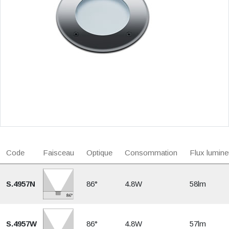
Code
Faisceau
Optique
Consommation
Flux lumine
S.4957N
86°
4.8W
58lm
S.4957W
86°
4.8W
57lm