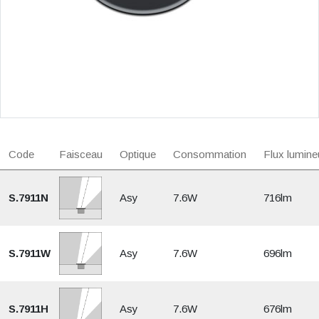
Code
Faisceau
Optique
Consommation
Flux lumine
S.7911N
Asy
7.6W
716lm
S.7911W
Asy
7.6W
696lm
S.7911H
Asy
7.6W
676lm