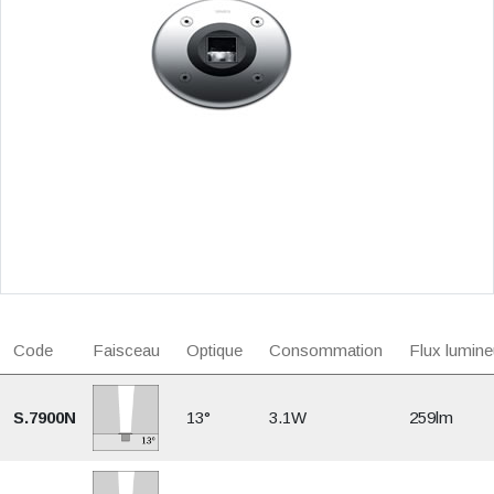
Code
Faisceau
Optique
Consommation
Flux lumine
S.7900N
13°
3.1W
259lm