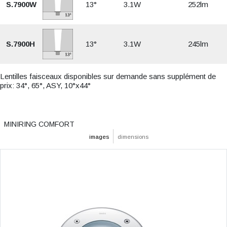
S.7900W
13°
3.1W
252lm
S.7900H
13°
3.1W
245lm
Lentilles faisceaux disponibles sur demande sans supplément de
prix: 34°, 65°, ASY, 10°x44°
MINIRING COMFORT
images
dimensions