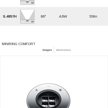
S.4957H
86°
4.8W
55lm
MINIRING COMFORT
images
dimensions