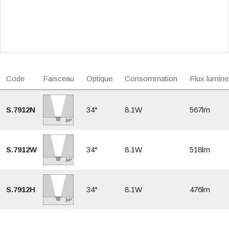
Code
Faisceau
Optique
Consommation
Flux lumine
S.7912N
34°
8.1W
567lm
S.7912W
34°
8.1W
518lm
S.7912H
34°
8.1W
476lm