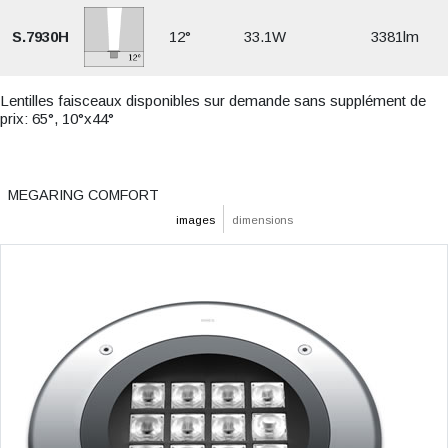
S.7930H
12°
33.1W
3381lm
Lentilles faisceaux disponibles sur demande sans supplément de
prix: 65°, 10°x44°
MEGARING COMFORT
images
dimensions