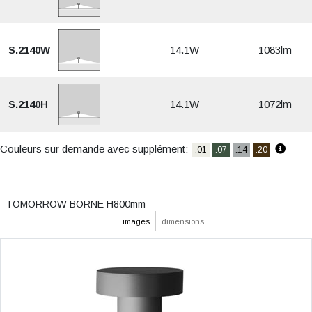
S.2140W
14.1W
1083lm
S.2140H
14.1W
1072lm
Couleurs sur demande avec supplément:
.01
.07
.14
.20
TOMORROW BORNE H800mm
images
dimensions