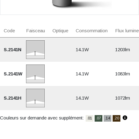
Code
Faisceau
Optique
Consommation
Flux lumine
S.2141N
14.1W
1203lm
S.2141W
14.1W
1083lm
S.2141H
14.1W
1072lm
Couleurs sur demande avec supplément:
.01
.07
.14
.20