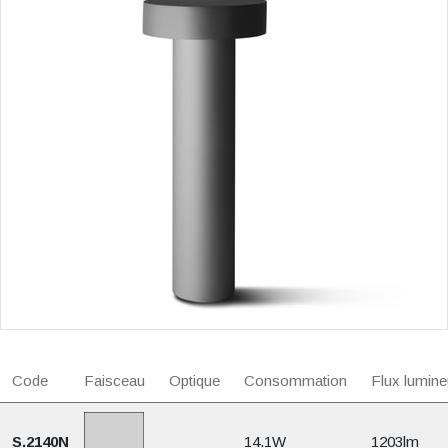
Code
Faisceau
Optique
Consommation
Flux lumine
S.2140N
14.1W
1203lm