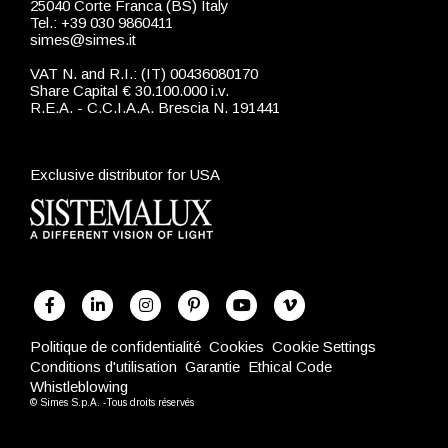
25040 Corte Franca (BS) Italy
Tel.: +39 030 9860411
simes@simes.it
VAT N. and R.I.: (IT) 00436080170
Share Capital € 30.100.000 i.v.
R.E.A. - C.C.I.A.A. Brescia N. 191441
Exclusive distributor for USA
Politique de confidentialité
Cookies
Cookie Settings
Conditions d'utilisation
Garantie
Ethical Code
Whistleblowing
© Simes S.p.A. -Tous droits réservés