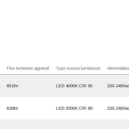
Flux lumineux appareil
Type source lumineuse
Alimentatio
851lm
LED 4000K CRI 90
220-240Va
820lm
LED 3000K CRI 90
220-240Va