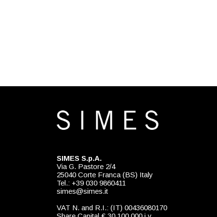
SIMES S.p.A.
Via G. Pastore 2/4
25040 Corte Franca (BS) Italy
Tel.: +39 030 9860411
simes@simes.it
VAT N. and R.I.: (IT) 00436080170
Share Capital € 30.100.000 i.v.