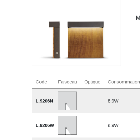
M
Code
Faisceau
Optique
Consommation
L.9206N
8.9W
L.9206W
8.9W