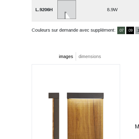
L.9206H
8.9W
Couleurs sur demande avec supplément:
.07
.09
.
images
dimensions
M