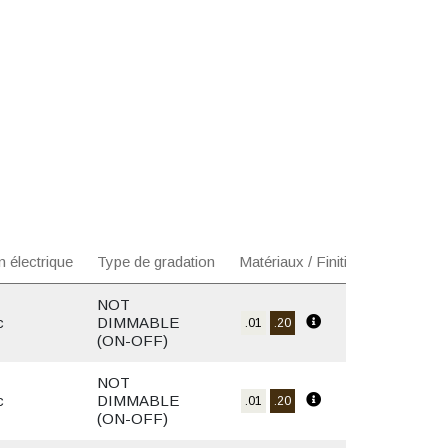
n électrique
Type de gradation
Matériaux / Finition
NOT
c
DIMMABLE
.01
.20
(ON-OFF)
NOT
c
DIMMABLE
.01
.20
(ON-OFF)