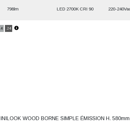
798lm
LED 2700K CRI 90
220-240Va
14
.24
INILOOK WOOD BORNE SIMPLE ÉMISSION H. 580mm