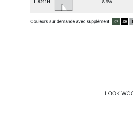
L.9211H
8.9W
Couleurs sur demande avec supplément:
.07
.09
.
LOOK WOOD 