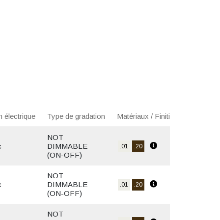
n électrique
Type de gradation
Matériaux / Finition
NOT
c
DIMMABLE
.01
.20
(ON-OFF)
NOT
c
DIMMABLE
.01
.20
(ON-OFF)
NOT