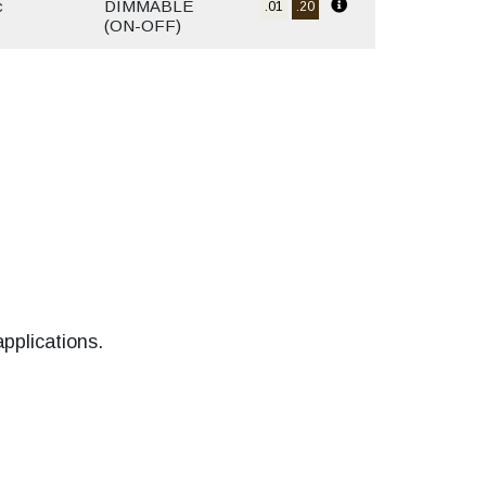
c
DIMMABLE
.01
.20
(ON-OFF)
plications.