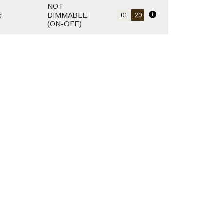
NOT
c
DIMMABLE
.01
.20
(ON-OFF)