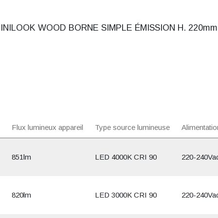
INILOOK WOOD BORNE SIMPLE ÉMISSION H. 220mm
Flux lumineux appareil
Type source lumineuse
Alimentatio
851lm
LED 4000K CRI 90
220-240Va
820lm
LED 3000K CRI 90
220-240Va