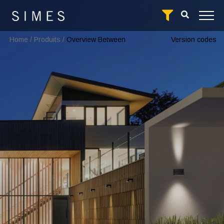
Home
/
Produits
/
Overview Between
Version codes