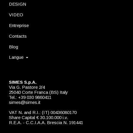
DESIGN
VIDEO
Entreprise
Contacts
Blog
Langue
SIMES S.p.A.
Via G. Pastore 2/4
25040 Corte Franca (BS) Italy
Tel.: +39 030 9860411
simes@simes.it
VAT N. and R.I.: (IT) 00436080170
Share Capital € 30.100.000 i.v.
R.E.A. - C.C.I.A.A. Brescia N. 191441