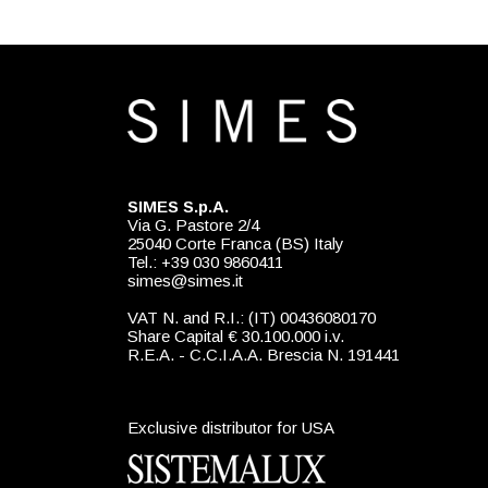
SIMES S.p.A.
Via G. Pastore 2/4
25040 Corte Franca (BS) Italy
Tel.: +39 030 9860411
simes@simes.it
VAT N. and R.I.: (IT) 00436080170
Share Capital € 30.100.000 i.v.
R.E.A. - C.C.I.A.A. Brescia N. 191441
Exclusive distributor for USA